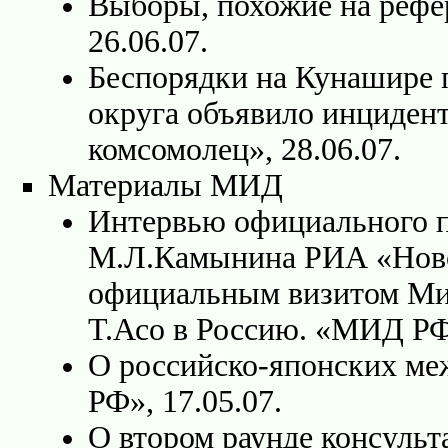
Выборы, похожие на рефер
26.06.07.
Беспорядки на Кунашире 
округа объявило инциден
комсомолец», 28.06.07.
Материалы МИД
Интервью официального 
М.Л.Камынина РИА «Ново
официальным визитом Ми
Т.Асо в Россию. «МИД РФ»
О российско-японских м
РФ», 17.05.07.
О втором раунде консульт