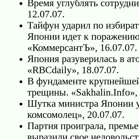
Время углублять сотруднич
12.07.07.
Тайфун ударил по избира
Японии идет к поражению
«КоммерсантЪ», 16.07.07.
Япония разуверилась в ат
«RBCdaily», 18.07.07.
В фундаменте крупнейше
трещины. «Sakhalin.Info», 
Шутка министра Японии у
комсомолец», 20.07.07.
Партия проиграла, премь
выразили свое недовольст