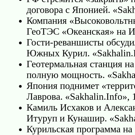
договора с Японией. «Sakha
Компания «Высоковольтны
ГеоТЭС «Океанская» на Иту
Гости-реваншисты обсуди
Южных Курил. «Sakhalin.In
Геотермальная станция на
полную мощность. «Sakhali
Япония поднимет «террит
Лаврова. «Sakhalin.Info», 
Камиль Исхаков и Алекса
Итуруп и Кунашир. «Sakhal
Курильская программа на