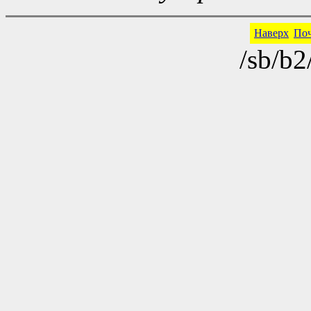
Наверх
По
/sb/b2