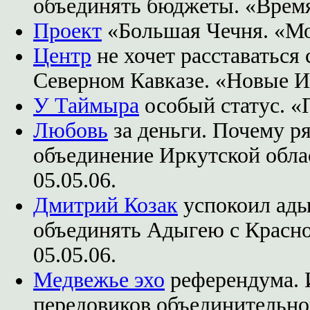
объединять бюджеты. «Время
Проект
«Большая Чечня. «Мо
Центр
не хочет расставаться
Северном Кавказе. «Новые Из
У Таймыра
особый статус. «П
Любовь
за деньги. Почему р
объединение Иркутской обла
05.05.06.
Дмитрий Козак
успокоил ады
объединять Адыгею с Красно
05.05.06.
Медвежье эхо
референдума. 
передовиков объединительног