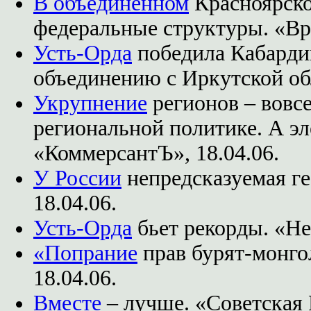
В объединенном
Красноярско
федеральные структуры. «Вре
Усть-Орда
победила Кабарди
объединению с Иркутской об
Укрупнение
регионов – вовсе
региональной политике. А э
«КоммерсантЪ», 18.04.06.
У России
непредсказуемая ге
18.04.06.
Усть-Орда
бьет рекорды. «Нез
«Попрание
прав бурят-монго
18.04.06.
Вместе
– лучше. «Советская Р