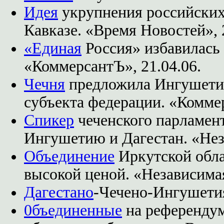
Идея
укрупнения российских 
Кавказе. «Время Новостей», 
«Единая
Россия» избавилась 
«КоммерсантЪ», 21.04.06.
Чечня
предложила Ингушетии
субъекта федерации. «Коммер
Спикер
чеченского парламент
Ингушетию и Дагестан. «Неза
Объединение
Иркутской обла
высокой ценой. «Независимая 
Дагестано
-Чечено-Ингушетия.
0бъединенные
на референдум